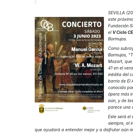
SEVILLA (20
este próximo
Fundación S
el
V Ciclo C
Bormujos.
Como subr
Bormujos, “T
Mozart, que 
41 en el ver
inédita del 
barrio de El
conocido por
ópera más in
aún, y de l
parece una d
Este será el
siempre, al i
que ayudará a entender mejor y a disfrutar aún má