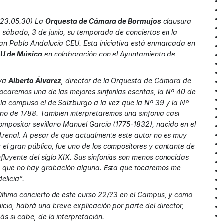
23.05.30) La
Orquesta de Cámara de Bormujos
clausura
 sábado, 3 de junio, su temporada de conciertos en la
an Pablo Andalucía CEU. Esta iniciativa está enmarcada en
EU de Música
en colaboración con el Ayuntamiento de
aya
Alberto Álvarez
, director de la Orquesta de Cámara de
ocaremos una de las mejores sinfonías escritas, la Nº 40 de
la compuso el de Salzburgo a la vez que la Nº 39 y la Nº
ano de 1788. También interpretaremos una sinfonía casi
compositor sevillano Manuel García (1775-1832), nacido en el
 Arenal. A pesar de que actualmente este autor no es muy
 el gran público, fue uno de los compositores y cantante de
fluyente del siglo XIX. Sus sinfonías son menos conocidas
as que no hay grabación alguna. Esta que tocaremos me
elicia”.
 último concierto de este curso 22/23 en el Campus, y como
nicio, habrá una breve explicación por parte del director,
s si cabe, de la interpretación.