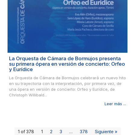
La Orquesta de Cámara de Bormujos presenta
su primera ópera en versión de concierto: Orfeo
y Eurídice
La Orquesta de Cámara de Bormujos celebrará un nuevo hito
en su trayectoria con la interpretación, por primera vez, de
una ópera en versión de concierto: Orfeo y Eurídice, de
Christoph Willibald...
Leer más ...
1 of 378
1
2
3
…
378
Siguiente »