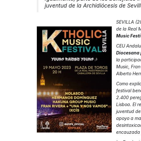
juventud de la Archidiócesis de Sevil
SEVILLA (20
de la Real 
Music Festi
CEU Andaluc
Diocesana p
la partici
Music, Fran
Alberto Her
Como expli
festival be
2.400 pereg
Lisboa. El r
juventud de
apoyo a ma
desintoxicac
encauzada a