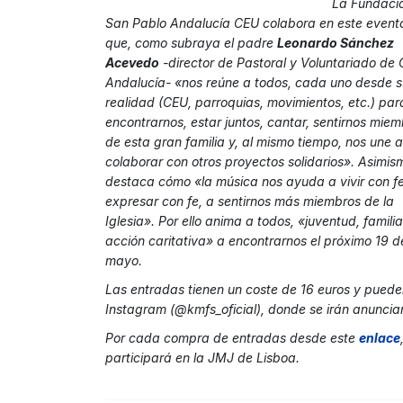
La Fundaci
San Pablo Andalucía CEU colabora en este event
que, como subraya el padre
Leonardo Sánchez
Acevedo
-director de Pastoral y Voluntariado de
Andalucía- «nos reúne a todos, cada uno desde s
realidad (CEU, parroquias, movimientos, etc.) par
encontrarnos, estar juntos, cantar, sentirnos mie
de esta gran familia y, al mismo tiempo, nos une a
colaborar con otros proyectos solidarios». Asimis
destaca cómo «la música nos ayuda a vivir con fe
expresar con fe, a sentirnos más miembros de la
Iglesia». Por ello anima a todos, «juventud, familia
acción caritativa» a encontrarnos el próximo 19 d
mayo.
Las entradas tienen un coste de 16 euros y puede
Instagram (@kmfs_oficial), donde se irán anuncian
Por cada compra de entradas desde este
enlace
participará en la JMJ de Lisboa.