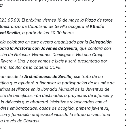
la
23.05.03) El próximo viernes 19 de mayo la Plaza de toros
Maestranza de Caballería de Sevilla acogerá el
Ktholic
val Sevilla
, a partir de las 20.00 horas.
ía colabora en este evento organizado por la
Delegación
ara la Pastoral con Jóvenes de Sevilla
, que contará con
pación de Nolasco, Hermanos Domínguez, Hakuna Group
 Rivera + Una y nos vamos e Ixcís y será presentado por
rera, locutor de la cadena COPE.
can desde la
Archidiócesis de Sevilla
, «se trata de un
néfico que ayudará a financiar la participación de los más de
rinos sevillanos en la Jornada Mundial de la Juventud de
esto de beneficios irán destinados a proyectos de infancia y
 la diócesis que abarcará iniciativas relacionados con el
dres embarazadas, casas de acogida, primera juventud,
ión y formación profesional incluida la etapa universitaria
 través de Cáritas».