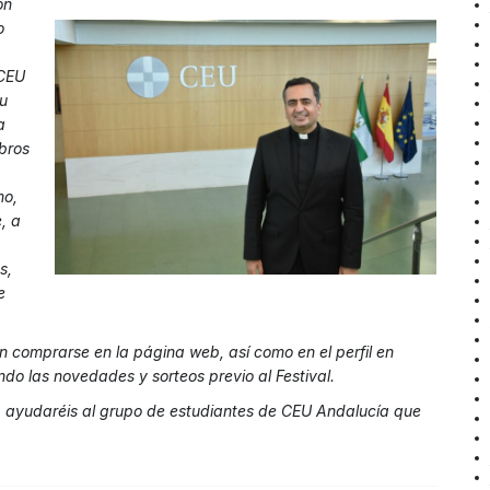
ón
o
 CEU
u
a
mbros
mo,
, a
s,
e
n comprarse en la página web, así como en el perfil en
do las novedades y sorteos previo al Festival.
, ayudaréis al grupo de estudiantes de CEU Andalucía que