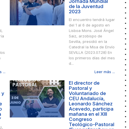
Jornada Mundial
de la Juventud
2023
El encuentro tendrá lugar
del 1 al 6 de agosto en
d,
Lisboa Mons. José Ángel
ría
Saiz, arzobispo de
Sevilla, presidió en la
Catedral la Misa de Envío
dos
SEVILLA (2023.07.28) En
a
los primeros días del mes
d...
 ...
Leer más ...
El director de
Pastoral y
 y
Voluntariado de
CEU Andalucía,
e
Leonardo Sánchez
o
Acevedo, participa
a
mañana en el XIII
”
Congreso
Teológico-Pastoral
z,