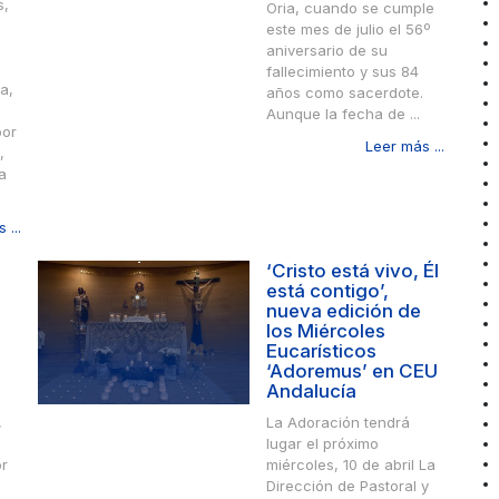
s,
Oria, cuando se cumple
este mes de julio el 56º
aniversario de su
fallecimiento y sus 84
a,
años como sacerdote.
Aunque la fecha de ...
por
Leer más ...
,
a
 ...
‘Cristo está vivo, Él
está contigo’,
nueva edición de
los Miércoles
Eucarísticos
‘Adoremus’ en CEU
Andalucía
,
La Adoración tendrá
lugar el próximo
or
miércoles, 10 de abril La
Dirección de Pastoral y