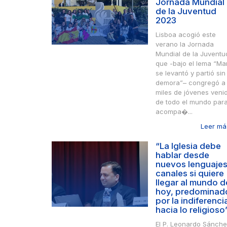
Jornada Mundial
de la Juventud
2023
Lisboa acogió este
verano la Jornada
Mundial de la Juventu
que -bajo el lema “Ma
se levantó y partió sin
demora”– congregó a
miles de jóvenes veni
de todo el mundo par
acompa�...
Leer más
“La Iglesia debe
hablar desde
nuevos lenguajes
canales si quiere
llegar al mundo d
hoy, predominad
por la indiferenci
hacia lo religioso
El P. Leonardo Sánche