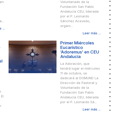
 en
Voluntariado de la
Fundación San Pablo
Andalucía CEU, liderada
por el P. Leonardo
...
Sánchez Acevedo,
organi...
 ...
Leer más ...
Primer Miércoles
-
Eucarístico
‘Adoremus’ en CEU
Andalucía
el
La Adoración, que
tendrá lugar el miércoles
11 de octubre, se
dedicará al DOMUND La
Dirección de Pastoral y
Voluntariado de la
o
Fundación San Pablo
 El
Andalucía CEU, liderada
por el P. Leonardo Sá...
r
Leer más ...