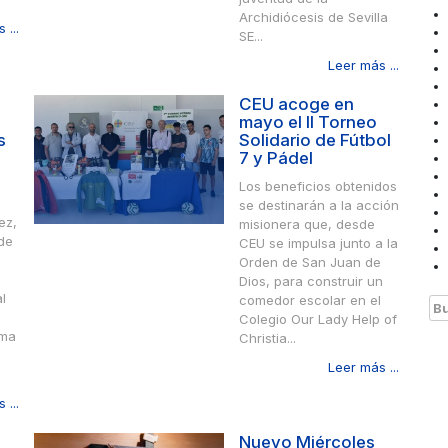
Archidiócesis de Sevilla
 ...
SE...
Leer más ...
CEU acoge en
mayo el II Torneo
s
Solidario de Fútbol
a
7 y Pádel
Los beneficios obtenidos
se destinarán a la acción
ez,
misionera que, desde
 de
CEU se impulsa junto a la
Orden de San Juan de
Dios, para construir un
l
comedor escolar en el
Bu
Colegio Our Lady Help of
ima
Christia...
Leer más ...
 ...
Nuevo Miércoles