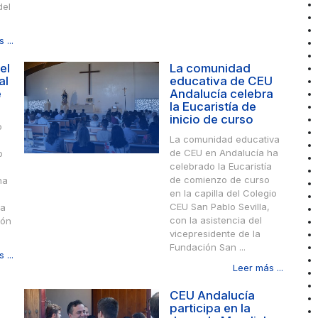
del
 ...
el
La comunidad
al
educativa de CEU
e
Andalucía celebra
la Eucaristía de
inicio de curso
o
La comunidad educativa
de CEU en Andalucía ha
o
celebrado la Eucaristía
de comienzo de curso
ha
en la capilla del Colegio
CEU San Pablo Sevilla,
ra
con la asistencia del
ión
vicepresidente de la
Fundación San ...
 ...
Leer más ...
CEU Andalucía
participa en la