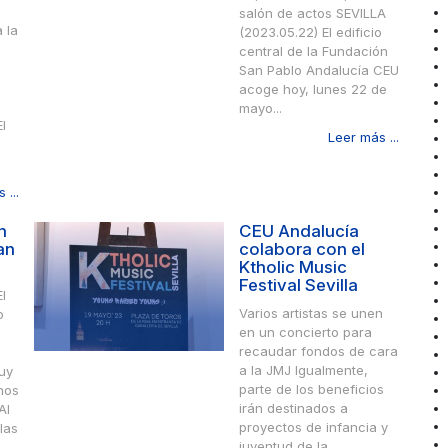
salón de actos SEVILLA
 la
(2023.05.22) El edificio
e
central de la Fundación
San Pablo Andalucía CEU
acoge hoy, lunes 22 de
mayo...
l
Leer más ...
 ...
n
CEU Andalucía
an
colabora con el
Ktholic Music
Festival Sevilla
l
Varios artistas se unen
o
en un concierto para
recaudar fondos de cara
a la JMJ Igualmente,
uy
parte de los beneficios
nos
irán destinados a
Al
proyectos de infancia y
las
juventud de la