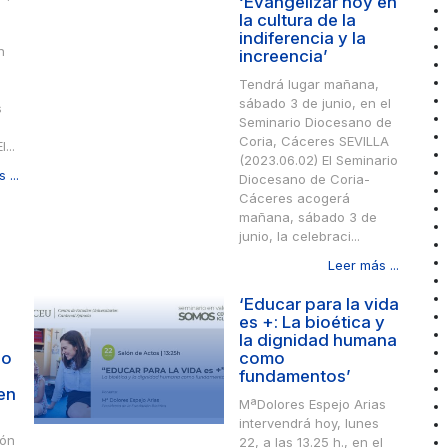
‘Evangelizar hoy en
la cultura de la
indiferencia y la
n
increencia’
Tendrá lugar mañana,
sábado 3 de junio, en el
s
Seminario Diocesano de
Coria, Cáceres SEVILLA
...
(2023.06.02) El Seminario
 ...
Diocesano de Coria-
Cáceres acogerá
mañana, sábado 3 de
junio, la celebraci...
Leer más ...
‘Educar para la vida
es +: La bioética y
la dignidad humana
io
como
fundamentos’
en
MªDolores Espejo Arias
intervendrá hoy, lunes
ión
22, a las 13.25 h., en el