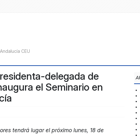
presidenta-delegada de
A
naugura el Seminario en
cía
ores t
endrá lugar el próximo lunes,
18 de