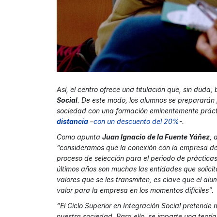
Así, el centro ofrece una titulación que, sin duda,
Social
. De este modo, los alumnos se prepararán
sociedad con una formación eminentemente práct
distancia
–
con un descuento del 20%
-.
Como apunta
Juan Ignacio de la Fuente Yáñez
, 
“consideramos que la conexión con la empresa de
proceso de selección para el periodo de prácticas
últimos años son muchas las entidades que solicit
valores que se les transmiten, es clave que el al
valor para la empresa en los momentos difíciles”.
“El Ciclo Superior en Integración Social pretende 
nuestra sociedad. Para ello, se imparte una teoría 