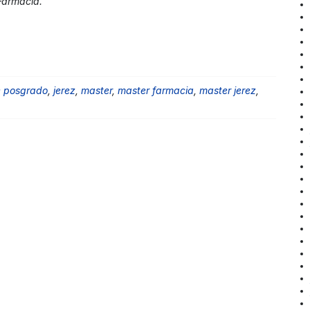
 Farmacia.
de posgrado
,
jerez
,
master
,
master farmacia
,
master jerez
,