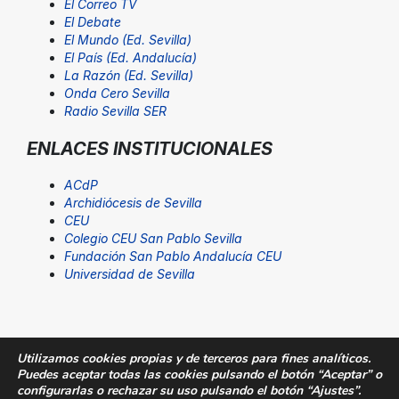
El Correo TV
El Debate
El Mundo (Ed. Sevilla)
El País (Ed. Andalucía)
La Razón (Ed. Sevilla)
Onda Cero Sevilla
Radio Sevilla SER
ENLACES INSTITUCIONALES
ACdP
Archidiócesis de Sevilla
CEU
Colegio CEU San Pablo Sevilla
Fundación San Pablo Andalucía CEU
Universidad de Sevilla
Utilizamos cookies propias y de terceros para fines analíticos.
Puedes aceptar todas las cookies pulsando el botón “Aceptar” o
© Fundación San Pablo Andalucía CEU. Todos los
configurarlas o rechazar su uso pulsando el botón “Ajustes”.