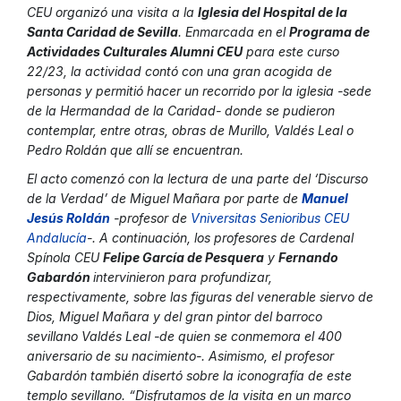
CEU organizó una visita a la
Iglesia del Hospital de la
Santa Caridad de Sevilla
. Enmarcada en el
Programa de
Actividades Culturales Alumni CEU
para este curso
22/23, la actividad contó con una gran acogida de
personas y permitió hacer un recorrido por la iglesia -sede
de la Hermandad de la Caridad- donde se pudieron
contemplar, entre otras, obras de Murillo, Valdés Leal o
Pedro Roldán que allí se encuentran.
El acto comenzó con la lectura de una parte del
‘Discurso
de la Verdad’
de Miguel Mañara por parte de
Manuel
Jesús Roldán
-profesor de
Vniversitas Senioribus CEU
Andalucía
-. A continuación, los profesores de Cardenal
Spínola CEU
Felipe García de Pesquera
y
Fernando
Gabardón
intervinieron para profundizar,
respectivamente, sobre las figuras del venerable siervo de
Dios, Miguel Mañara y del gran pintor del barroco
sevillano Valdés Leal -de quien se conmemora el 400
aniversario de su nacimiento-. Asimismo, el profesor
Gabardón también disertó sobre la iconografía de este
templo sevillano. “Disfrutamos de la visita en un marco