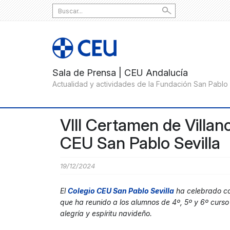
Search
for:
VIII Certamen de Villan
CEU San Pablo Sevilla
19/12/2024
El
Colegio CEU San Pablo Sevill
a
ha celebrado co
que ha reunido a los alumnos de 4º, 5º y 6º curs
alegría y espíritu navideño.