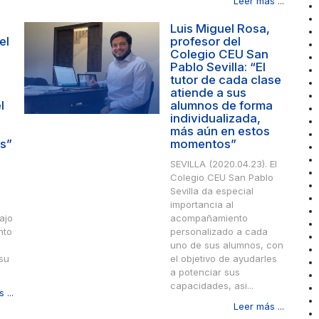
Leer más ...
Luis Miguel Rosa,
el
profesor del
Colegio CEU San
Pablo Sevilla: “El
tutor de cada clase
atiende a sus
l
alumnos de forma
o
individualizada,
más aún en estos
es”
momentos”
SEVILLA (2020.04.23). El
Colegio CEU San Pablo
Sevilla da especial
importancia al
ajo
acompañamiento
nto
personalizado a cada
uno de sus alumnos, con
 su
el objetivo de ayudarles
a potenciar sus
capacidades, asi...
 ...
Leer más ...