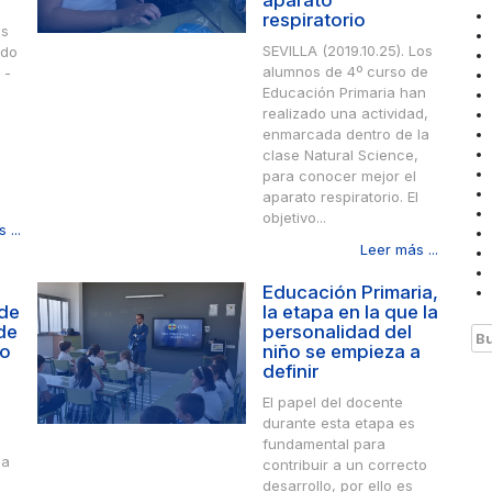
aparato
respiratorio
os
SEVILLA (2019.10.25). Los
ado
alumnos de 4º curso de
 -
Educación Primaria han
realizado una actividad,
enmarcada dentro de la
clase Natural Science,
para conocer mejor el
aparato respiratorio. El
objetivo...
 ...
Leer más ...
Educación Primaria,
 de
la etapa en la que la
de
personalidad del
Bu
ro
niño se empieza a
definir
El papel del docente
durante esta etapa es
fundamental para
la
contribuir a un correcto
desarrollo, por ello es