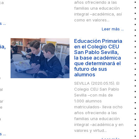
años ofreciendo a las
ca
familias una educación
integral –académica, así
como en valores...
 ...
Leer más ...
Educación Primaria
ia,
en el Colegio CEU
San Pablo Sevilla,
la base académica
que determinará el
futuro de sus
alumnos
n
SEVILLA (2020.05.15). El
Colegio CEU San Pablo
al
Sevilla –con más de
1.000 alumnos
ar
matriculados- lleva ocho
se
años ofreciendo a las
familias una educación
a
integral –académica y en
valores y virtud...
 ...