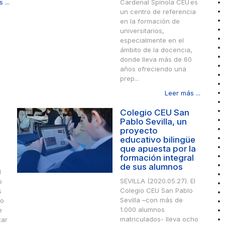
 ...
Cardenal Spínola CEU es
un centro de referencia
en la formación de
universitarios,
especialmente en el
ámbito de la docencia,
donde lleva más de 60
años ofreciendo una
prep...
Leer más ...
Colegio CEU San
Pablo Sevilla, un
proyecto
educativo bilingüe
que apuesta por la
formación integral
de sus alumnos
l
SEVILLA (2020.05.27). El
o
Colegio CEU San Pablo
s
Sevilla –con más de
to
1.000 alumnos
e
matriculados- lleva ocho
tar