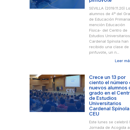
pinfuvote
SEVILLA (2019.11.20) L
alumnos de 4º del Gr
de Educación Primaria
mención Educación
Física- del Centro de
Estudios Universitarios
Cardenal Spínola han
recibido una clase de
pinfuvote, un n...
Leer más
Crece un 13 por
ciento el número
nuevos alumnos 
grado en el Cent
de Estudios
Universitarios
Cardenal Spínola
CEU
Este lunes se celebró 
Jornada de Acogida a