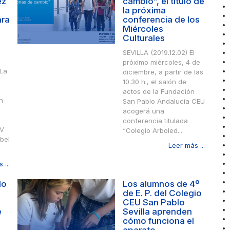
ez
cambio”, el título de
la próxima
ara
conferencia de los
Miércoles
Culturales
SEVILLA (2019.12.02) El
próximo miércoles, 4 de
 La
diciembre, a partir de las
10.30 h., el salón de
actos de la Fundación
n
San Pablo Andalucía CEU
acogerá una
conferencia titulada
IV
“Colegio Arboled...
abel
Leer más ...
 ...
do
Los alumnos de 4º
de E. P. del Colegio
CEU San Pablo
e
Sevilla aprenden
cómo funciona el