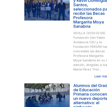
y Kevin Domíngu
Santos,
seleccionados p
recibir las Becas
Profesora
Margarita Moya
Sanabria
SEVILLA (2020.02.06).
Fundación San Pablo
Andalucía CEU y la
Fundación PERSÁN ha
concedido las Becas
Profesora Margarita
Moya Sanabria en su 
edición, dirigidas a Is
María Pérez Trist...
Leer más
Alumnos del Gra
de Educación
Primaria conocen
un nuevo deport
alternativo: el