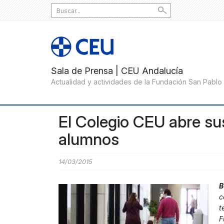
Search
for:
El Colegio CEU abre su
alumnos
14/03/2015
B
c
t
F