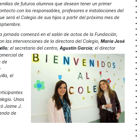
amilias de futuros alumnos que desean tener un primer
ontacto con los responsables, profesores e instalaciones del
ue será el Colegio de sus hijos a partir del próximo mes de
eptiembre.
a jornada comenzó en el salón de actos de la Fundación,
on las intervenciones de la directora del Colegio,
María José
ello
; el secretario del centro
,
Agustín García
; el director
omercial de
e de
a
lla, el
articipantes
olegio. Unas
tó Jaime J.
manda de