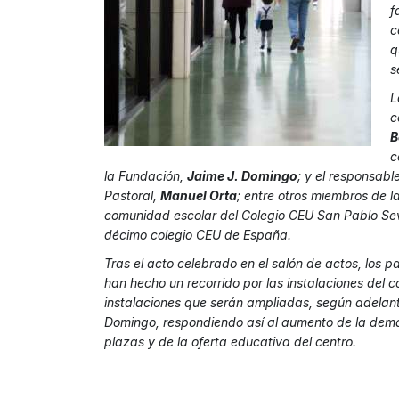
f
c
q
s
L
c
B
c
la Fundación,
Jaime J. Domingo
; y el responsabl
Pastoral,
Manuel Orta
; entre otros miembros de l
comunidad escolar del Colegio CEU San Pablo Sevi
décimo colegio CEU de España.
Tras el acto celebrado en el salón de actos, los p
han hecho un recorrido por las instalaciones del c
instalaciones que serán ampliadas, según adelan
Domingo, respondiendo así al aumento de la de
plazas y de la oferta educativa del centro.