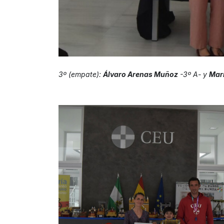
3º (empate):
Álvaro Arenas Muñoz
-3º A- y
Marí