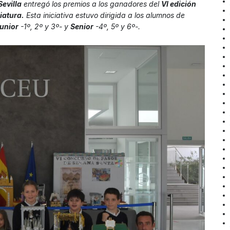
evilla
entregó los premios a los ganadores del
VI edición
iatura.
Esta iniciativa estuvo dirigida a los alumnos de
unior
-1º, 2º y 3º- y
Senior
-4º, 5º y 6º-.