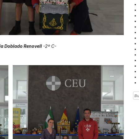
a Doblado Renovell
-2º C-
Bu