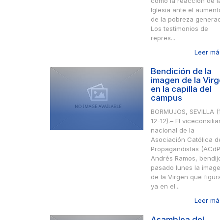
como la reacción de l
Iglesia ante el aument
de la pobreza genera
Los testimonios de
repres...
Leer más
Bendición de la
imagen de la Vir
en la capilla del
campus
BORMUJOS, SEVILLA (
12-12).– El viceconsilia
nacional de la
Asociación Católica d
Propagandistas (ACdP
Andrés Ramos, bendijo
pasado lunes la imag
de la Virgen que figur
ya en el...
Leer más
Asamblea del