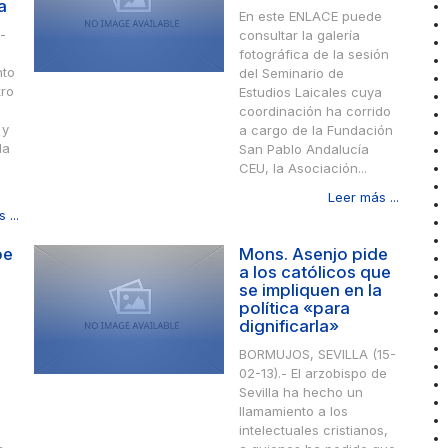
a
En este ENLACE puede
-
consultar la galería
fotográfica de la sesión
nto
del Seminario de
ro
Estudios Laicales cuya
coordinación ha corrido
 y
a cargo de la Fundación
la
San Pablo Andalucía
CEU, la Asociación...
Leer más ...
 ...
be
Mons. Asenjo pide
a los católicos que
se impliquen en la
política «para
dignificarla»
BORMUJOS, SEVILLA (15-
02-13).- El arzobispo de
Sevilla ha hecho un
llamamiento a los
intelectuales cristianos,