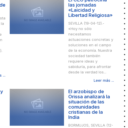
 de
las jornadas
«Laicidad y
Libertad Religiosa»
sta
SEVILLA (19-04-12).-
 la
«Hoy no sólo
necesitamos
e
actuaciones concretas y
ón
soluciones en el campo
de la economía. Nuestra
).
sociedad también
requiere ideas y
sabiduría, para afrontar
desde la verdad los...
 ...
Leer más ...
 y
El arzobispo de
Orissa analizará la
situación de las
comunidades
cristianas de la
India
BORMUJOS, SEVILLA (12-