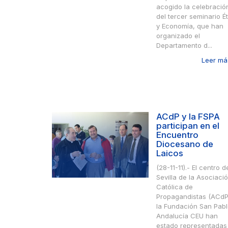
acogido la celebració
del tercer seminario É
y Economía, que han
organizado el
Departamento d...
Leer más
ACdP y la FSPA
participan en el
Encuentro
Diocesano de
Laicos
(28-11-11).- El centro d
Sevilla de la Asociaci
Católica de
Propagandistas (ACdP
la Fundación San Pab
Andalucía CEU han
estado representadas