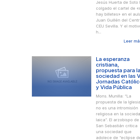
Jesús Huerta de Soto
colgado el cartel de 
hay billetes» en el aul
Juan Guillén del Cent
CEU Sevilla. Y el motiv
h...
Leer más
La esperanza
cristiana,
propuesta para l
sociedad en las V
Jornadas Católi
y Vida Pública
Mons. Munilla: “La
propuesta de la Iglesi
no es una intromisión
religiosa en la socied
laica”. El arzobispo de
San Sebastián critica
una sociedad que
adolece de “eclipse de