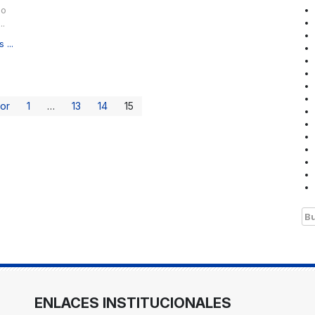
no
..
 ...
ior
1
…
13
14
15
Bu
ENLACES INSTITUCIONALES