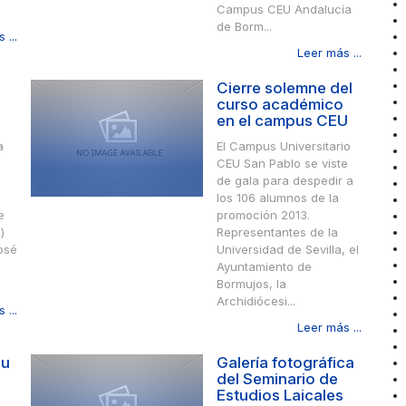
Campus CEU Andalucía
de Borm...
 ...
Leer más ...
Cierre solemne del
curso académico
en el campus CEU
a
El Campus Universitario
CEU San Pablo se viste
de gala para despedir a
los 106 alumnos de la
e
promoción 2013.
)
Representantes de la
osé
Universidad de Sevilla, el
Ayuntamiento de
Bormujos, la
Archidiócesi...
 ...
Leer más ...
su
Galería fotográfica
del Seminario de
Estudios Laicales