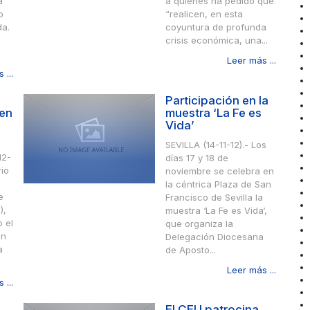
a
a quienes ha pedido que
o
“realicen, en esta
da.
coyuntura de profunda
crisis económica, una...
Leer más ...
 ...
Participación en la
gen
muestra ‘La Fe es
Vida’
SEVILLA (14-11-12).- Los
12-
días 17 y 18 de
rio
noviembre se celebra en
la céntrica Plaza de San
e
Francisco de Sevilla la
),
muestra ‘La Fe es Vida‘,
 el
que organiza la
en
Delegación Diocesana
a
de Aposto...
Leer más ...
 ...
El CEU patrocina