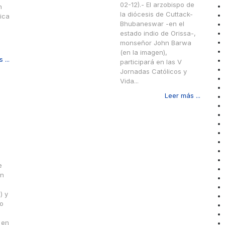
02-12).- El arzobispo de
n
la diócesis de Cuttack-
tica
Bhubaneswar -en el
estado indio de Orissa-,
monseñor John Barwa
(en la imagen),
 ...
participará en las V
Jornadas Católicos y
Vida...
Leer más ...
e
ón
) y
lo
 en