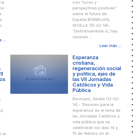
 ha
con “luces y
«no
perspectivas positivas”
a
sobre el futuro de
ro
España BORMUJOS,
o
SEVILLA (15-02-14).-
“Definitivamente sí, hay
razones ...
 ...
Leer más ...
Esperanza
cristiana,
a
regeneración social
II
y política, ejes de
cos
las VII Jornadas
Católicos y Vida
Pública
Bormujos, Sevilla (12-02-
a
14).- ‘Razones para la
esperanza’ es el lema de
ad
las Jornadas Católicos y
vida pública que se
celebrarán los días 14 y
15 de febrero en el
 la