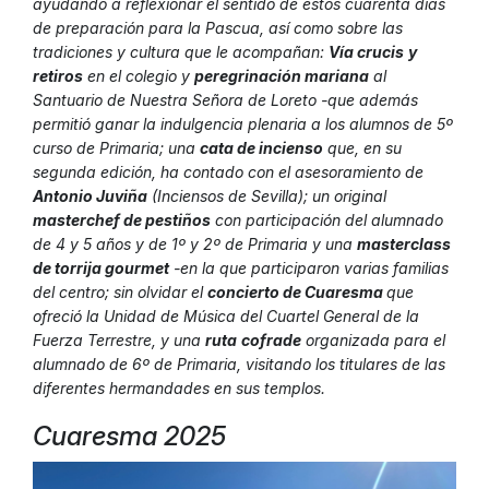
ayudando a reflexionar el sentido de estos cuarenta días
de preparación para la Pascua, así como sobre las
tradiciones y cultura que le acompañan:
Vía crucis
y
retiros
en el colegio y
peregrinación mariana
al
Santuario de Nuestra Señora de Loreto -que además
permitió ganar la indulgencia plenaria a los alumnos de 5º
curso de Primaria; una
cata de incienso
que, en su
segunda edición, ha contado con el asesoramiento de
Antonio Juviña
(Inciensos de Sevilla); un original
masterchef de pestiños
con participación del alumnado
de 4 y 5 años y de 1º y 2º de Primaria y una
masterclass
de torrija gourmet
-en la que participaron varias familias
del centro; sin olvidar el
concierto de Cuaresma
que
ofreció la Unidad de Música del Cuartel General de la
Fuerza Terrestre, y una
ruta
cofrade
organizada para el
alumnado de 6º de Primaria, visitando los titulares de las
diferentes hermandades en sus templos.
Cuaresma 2025