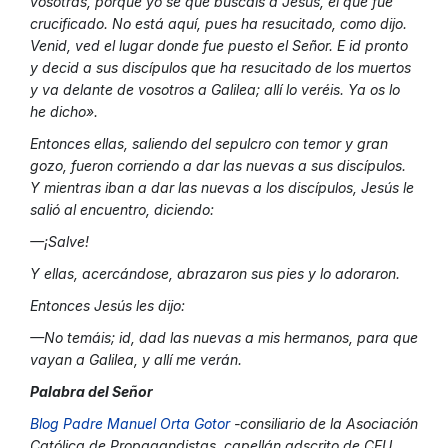
vosotras, porque yo sé que buscáis a Jesús, el que fue
crucificado. No está aquí, pues ha resucitado, como dijo.
Venid, ved el lugar donde fue puesto el Señor. E id pronto
y decid a sus discípulos que ha resucitado de los muertos
y va delante de vosotros a Galilea; allí lo veréis. Ya os lo
he dicho».
Entonces ellas, saliendo del sepulcro con temor y gran
gozo, fueron corriendo a dar las nuevas a sus discípulos.
Y mientras iban a dar las nuevas a los discípulos, Jesús le
salió al encuentro, diciendo:
—¡Salve!
Y ellas, acercándose, abrazaron sus pies y lo adoraron.
Entonces Jesús les dijo:
—No temáis; id, dad las nuevas a mis hermanos, para que
vayan a Galilea, y allí me verán.
Palabra del Señor
Blog Padre Manuel Orta Gotor
-consiliario de la Asociación
Católica de Propagandistas, capellán adscrito de CEU