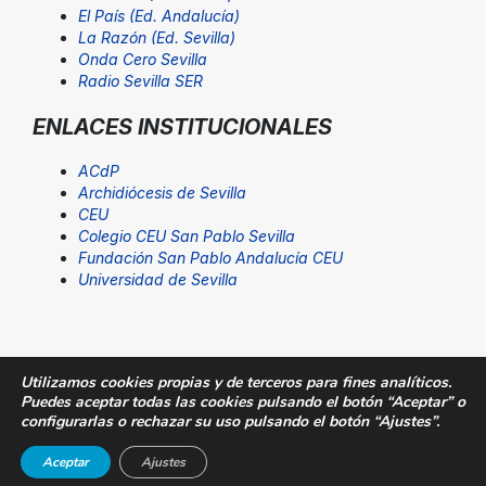
El País (Ed. Andalucía)
La Razón (Ed. Sevilla)
Onda Cero Sevilla
Radio Sevilla SER
ENLACES INSTITUCIONALES
ACdP
Archidiócesis de Sevilla
CEU
Colegio CEU San Pablo Sevilla
Fundación San Pablo Andalucía CEU
Universidad de Sevilla
Utilizamos cookies propias y de terceros para fines analíticos.
Puedes aceptar todas las cookies pulsando el botón “Aceptar” o
© Fundación San Pablo Andalucía CEU. Todos los
configurarlas o rechazar su uso pulsando el botón “Ajustes”.
derechos reservados |
Aviso Legal
|
SUGERENCIAS@CEU
Aceptar
Ajustes