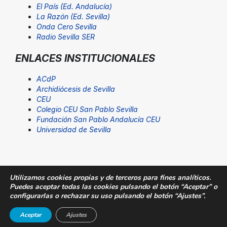
El País (Ed. Andalucía)
La Razón (Ed. Sevilla)
Onda Cero Sevilla
Radio Sevilla SER
ENLACES INSTITUCIONALES
ACdP
Archidiócesis de Sevilla
CEU
Colegio CEU San Pablo Sevilla
Fundación San Pablo Andalucía CEU
Universidad de Sevilla
Utilizamos cookies propias y de terceros para fines analíticos.
Puedes aceptar todas las cookies pulsando el botón “Aceptar” o
© Fundación San Pablo Andalucía CEU. Todos los
configurarlas o rechazar su uso pulsando el botón “Ajustes”.
derechos reservados |
Aviso Legal
|
SUGERENCIAS@CEU
Aceptar
Ajustes