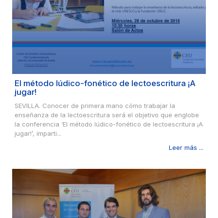
El método lúdico-fonético de lectoescritura ¡A
jugar!
SEVILLA. Conocer de primera mano cómo trabajar la
enseñanza de la lectoescritura será el objetivo que englobe
la conferencia ‘El método lúdico-fonético de lectoescritura ¡A
jugar!’, imparti...
Leer más ...