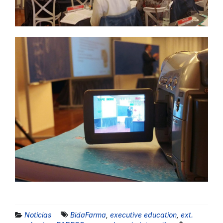
Noticias
BidaFarma
,
executive education
,
ext.