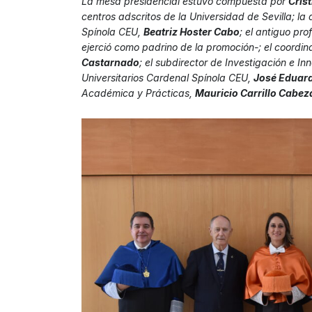
La mesa presidencial estuvo compuesta por
Cris
centros adscritos de la Universidad de Sevilla; la
Spínola CEU,
Beatriz Hoster Cabo
; el antiguo pr
ejerció como padrino de la promoción-; el coordi
Castarnado
; el subdirector de Investigación e I
Universitarios Cardenal Spínola CEU,
José Eduard
Académica y Prácticas,
Mauricio Carrillo Cabez