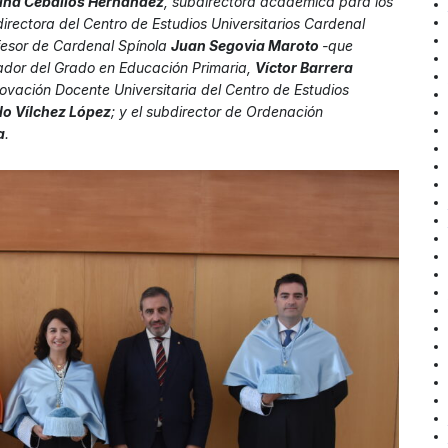
tina Ceballos Hernández
, subdirectora académica para los
 directora del Centro de Estudios Universitarios Cardenal
ofesor de Cardenal Spínola
Juan Segovia Maroto
-que
nador del Grado en Educación Primaria,
Víctor Barrera
nnovación Docente Universitaria del Centro de Estudios
o Vílchez López
; y el subdirector de Ordenación
a
.