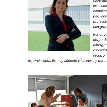
superamo
los alum
complica
pequeños.
profesor
con gran
Por otro 
etapa de
albergarí
espacios
técnico,
esparcimiento. Es muy cómodo y luminoso y dotad