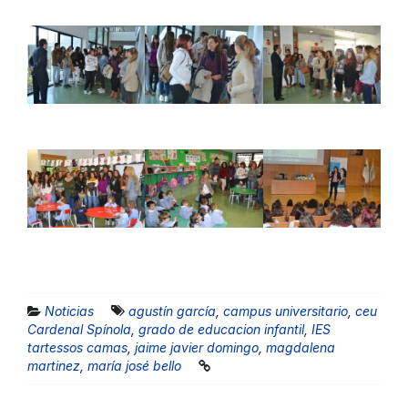
Noticias
agustín garcía
,
campus universitario
,
ceu
Cardenal Spínola
,
grado de educacion infantil
,
IES
tartessos camas
,
jaime javier domingo
,
magdalena
martinez
,
maría josé bello