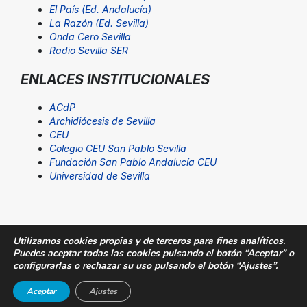
El País (Ed. Andalucía)
La Razón (Ed. Sevilla)
Onda Cero Sevilla
Radio Sevilla SER
ENLACES INSTITUCIONALES
ACdP
Archidiócesis de Sevilla
CEU
Colegio CEU San Pablo Sevilla
Fundación San Pablo Andalucía CEU
Universidad de Sevilla
Utilizamos cookies propias y de terceros para fines analíticos.
Puedes aceptar todas las cookies pulsando el botón “Aceptar” o
© Fundación San Pablo Andalucía CEU. Todos los
configurarlas o rechazar su uso pulsando el botón “Ajustes”.
derechos reservados |
Aviso Legal
|
SUGERENCIAS@CEU
Aceptar
Ajustes