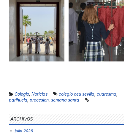
Colegio
,
Noticias
colegio ceu sevilla
,
cuaresma
,
parihuela
,
procesion
,
semana santa
ARCHIVOS
julio 2026