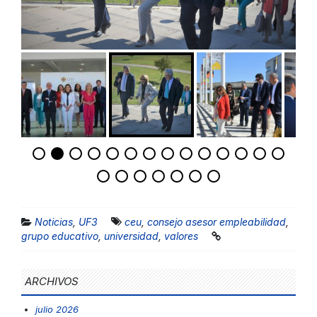
Noticias
,
UF3
ceu
,
consejo asesor empleabilidad
,
grupo educativo
,
universidad
,
valores
ARCHIVOS
julio 2026