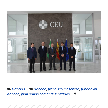
Noticias
adecco
,
francisco mesonero
,
fundacion
adecco
,
juan carlos hernandez buades