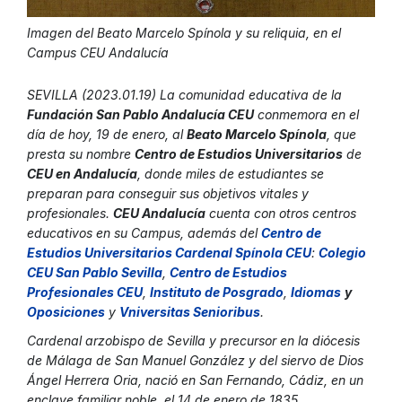
Imagen del Beato Marcelo Spínola y su reliquia, en el
Campus CEU Andalucía
SEVILLA (2023.01.19) La comunidad educativa de la
Fundación San Pablo Andalucía CEU
conmemora en el
día de hoy, 19 de enero, al
Beato Marcelo Spínola
, que
presta su nombre
Centro de Estudios Universitarios
de
CEU en Andalucía
, donde miles de estudiantes se
preparan para conseguir sus objetivos vitales y
profesionales.
CEU Andalucía
cuenta con otros centros
educativos en su Campus, además del
Centro de
Estudios Universitarios Cardenal Spínola CEU
:
Colegio
CEU San Pablo Sevilla
,
Centro de Estudios
Profesionales CEU
,
Instituto de Posgrado
,
Idiomas
y
Oposiciones
y
Vniversitas Senioribus
.
Cardenal arzobispo de Sevilla y precursor en la diócesis
de Málaga de San Manuel González y del siervo de Dios
Ángel Herrera Oria, nació en San Fernando, Cádiz, en un
enclave familiar noble, el 14 de enero de 1835.