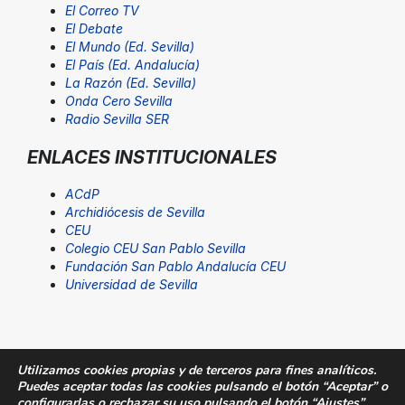
El Correo TV
El Debate
El Mundo (Ed. Sevilla)
El País (Ed. Andalucía)
La Razón (Ed. Sevilla)
Onda Cero Sevilla
Radio Sevilla SER
ENLACES INSTITUCIONALES
ACdP
Archidiócesis de Sevilla
CEU
Colegio CEU San Pablo Sevilla
Fundación San Pablo Andalucía CEU
Universidad de Sevilla
Utilizamos cookies propias y de terceros para fines analíticos.
Puedes aceptar todas las cookies pulsando el botón “Aceptar” o
© Fundación San Pablo Andalucía CEU. Todos los
configurarlas o rechazar su uso pulsando el botón “Ajustes”.