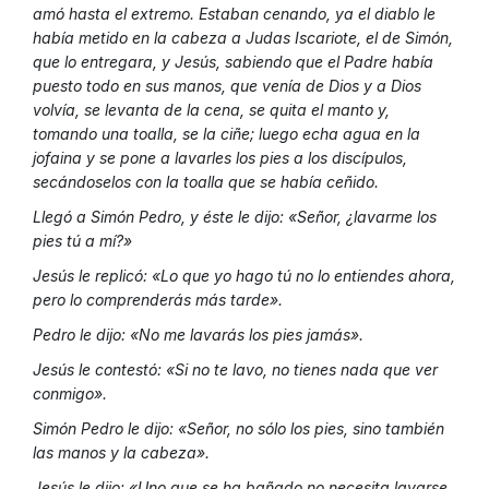
amó hasta el extremo. Estaban cenando, ya el diablo le
había metido en la cabeza a Judas Iscariote, el de Simón,
que lo entregara, y Jesús, sabiendo que el Padre había
puesto todo en sus manos, que venía de Dios y a Dios
volvía, se levanta de la cena, se quita el manto y,
tomando una toalla, se la ciñe; luego echa agua en la
jofaina y se pone a lavarles los pies a los discípulos,
secándoselos con la toalla que se había ceñido.
Llegó a Simón Pedro, y éste le dijo: «Señor, ¿lavarme los
pies tú a mí?»
Jesús le replicó: «Lo que yo hago tú no lo entiendes ahora,
pero lo comprenderás más tarde».
Pedro le dijo: «No me lavarás los pies jamás».
Jesús le contestó: «Si no te lavo, no tienes nada que ver
conmigo».
Simón Pedro le dijo: «Señor, no sólo los pies, sino también
las manos y la cabeza».
Jesús le dijo: «Uno que se ha bañado no necesita lavarse