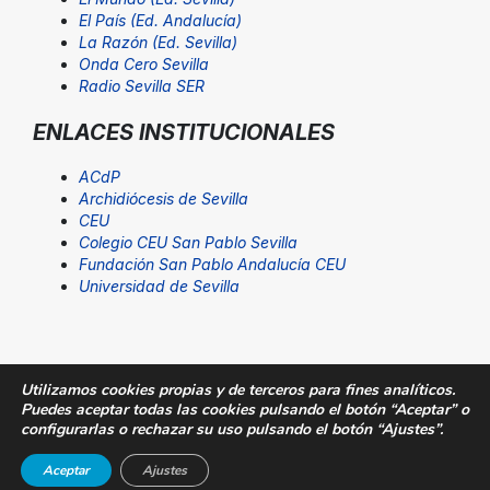
El País (Ed. Andalucía)
La Razón (Ed. Sevilla)
Onda Cero Sevilla
Radio Sevilla SER
ENLACES INSTITUCIONALES
ACdP
Archidiócesis de Sevilla
CEU
Colegio CEU San Pablo Sevilla
Fundación San Pablo Andalucía CEU
Universidad de Sevilla
Utilizamos cookies propias y de terceros para fines analíticos.
Puedes aceptar todas las cookies pulsando el botón “Aceptar” o
© Fundación San Pablo Andalucía CEU. Todos los
configurarlas o rechazar su uso pulsando el botón “Ajustes”.
derechos reservados |
Aviso Legal
|
SUGERENCIAS@CEU
Aceptar
Ajustes