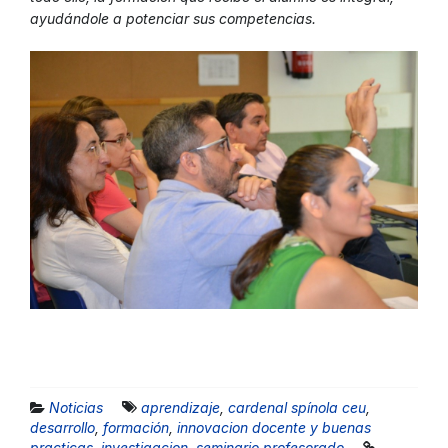
ayudándole a potenciar sus competencias.
Noticias
aprendizaje
,
cardenal spínola ceu
,
desarrollo
,
formación
,
innovacion docente y buenas
practicas
,
investigacion
,
seminario profesorado