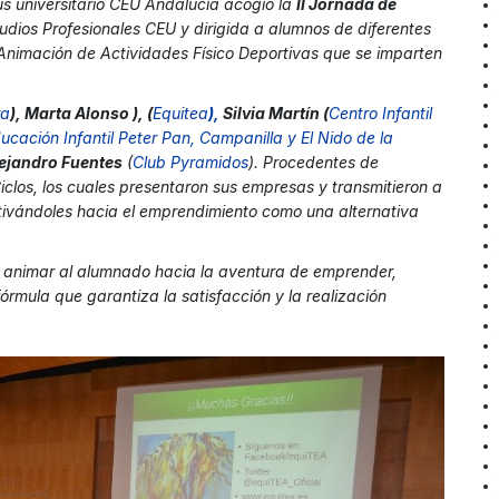
s universitario CEU Andalucía acogió la
II Jornada de
udios Profesionales CEU y dirigida a alumnos de diferentes
y Animación de Actividades Físico Deportivas que se imparten
ra
), Marta Alonso
), (
Equitea
),
Silvia Martín (
Centro Infantil
ucación Infantil Peter Pan, Campanilla y El Nido de la
ejandro Fuentes
(
Club Pyramidos
). Procedentes de
iclos, los cuales presentaron sus empresas y transmitieron a
ivándoles hacia el emprendimiento como una alternativa
r y animar al alumnado hacia la aventura de emprender,
órmula que garantiza la satisfacción y la realización