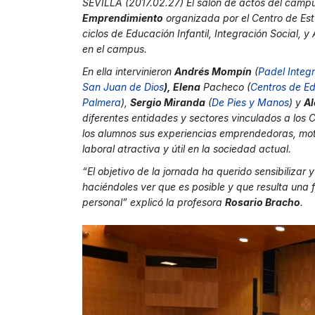
SEVILLA (2017.02.27) El salón de actos del campu
Emprendimiento
organizada por el Centro de Est
ciclos de Educación Infantil, Integración Social, 
en el campus.
En ella intervinieron
Andrés Mompín
(
Padel Integ
San Juan de Dios
), Elena
Pacheco (
Centros de Ed
Palmera
),
Sergio Miranda
(
De Pies y Manos
) y
Al
diferentes entidades y sectores vinculados a los C
los alumnos sus experiencias emprendedoras, mot
laboral atractiva y útil en la sociedad actual.
“El objetivo de la jornada ha querido sensibiliza
haciéndoles ver que es posible y que resulta una f
personal” explicó la profesora
Rosario Bracho
.