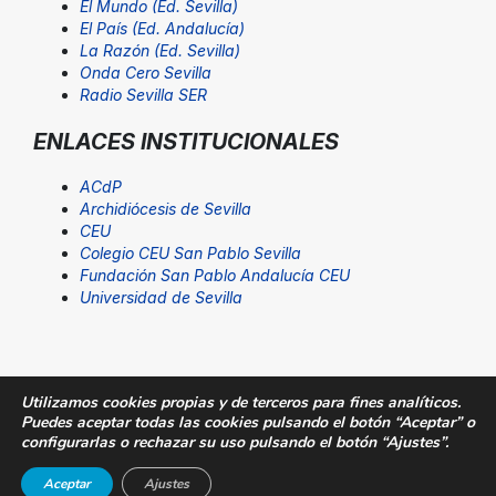
El Mundo (Ed. Sevilla)
El País (Ed. Andalucía)
La Razón (Ed. Sevilla)
Onda Cero Sevilla
Radio Sevilla SER
ENLACES INSTITUCIONALES
ACdP
Archidiócesis de Sevilla
CEU
Colegio CEU San Pablo Sevilla
Fundación San Pablo Andalucía CEU
Universidad de Sevilla
Utilizamos cookies propias y de terceros para fines analíticos.
Puedes aceptar todas las cookies pulsando el botón “Aceptar” o
© Fundación San Pablo Andalucía CEU. Todos los
configurarlas o rechazar su uso pulsando el botón “Ajustes”.
derechos reservados |
Aviso Legal
|
SUGERENCIAS@CEU
Aceptar
Ajustes