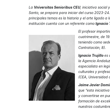
La
Vniversitas Senioribus CEU
, iniciativa social
Santo, se prepara para iniciar del curso 2023-24.
principales temas es la historia y el arte ligado a 
institución cuenta con un referente como
Ignacio T
El profesor impartir
cuatrimestre, de 19
teniendo como sede
Contratación, 8).
Ignacio Trujillo
es 
la Agencia Andaluza
especialista en legi
culturales y profes
(CEA, Universidad d
Jaime Javier Dom
que “esta iniciativ
y convertirse en pu
formación de excele
nuestras costumbre