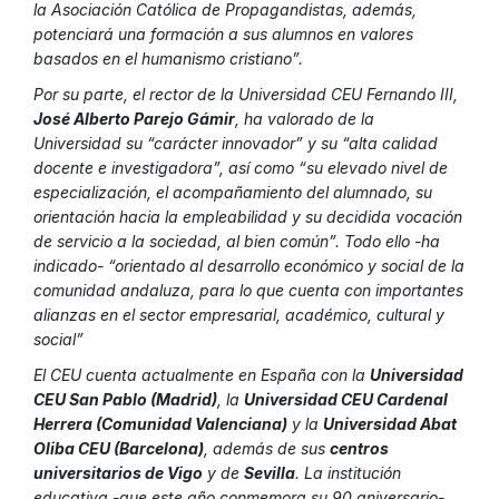
la Asociación Católica de Propagandistas, además,
potenciará una formación a sus alumnos en valores
basados en el humanismo cristiano”.
Por su parte, el rector de la Universidad CEU Fernando III,
José Alberto Parejo Gámir
, ha valorado de la
Universidad su “carácter innovador” y su “alta calidad
docente e investigadora”, así como “su elevado nivel de
especialización, el acompañamiento del alumnado, su
orientación hacia la empleabilidad y su decidida vocación
de servicio a la sociedad, al bien común”. Todo ello -ha
indicado- “orientado al desarrollo económico y social de la
comunidad andaluza, para lo que cuenta con importantes
alianzas en el sector empresarial, académico, cultural y
social”
El CEU cuenta actualmente en España con la
Universidad
CEU San Pablo (Madrid)
, la
Universidad CEU Cardenal
Herrera (Comunidad Valenciana)
y la
Universidad Abat
Oliba CEU (Barcelona)
, además de sus
centros
universitarios de Vigo
y de
Sevilla
. La institución
educativa -que este año conmemora su 90 aniversario-