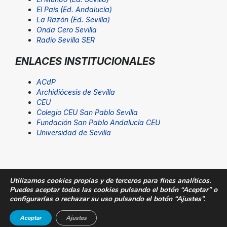
El País (Ed. Andalucía)
La Razón (Ed. Sevilla)
Onda Cero Sevilla
Radio Sevilla SER
ENLACES INSTITUCIONALES
ACdP
Archidiócesis de Sevilla
CEU
Colegio CEU San Pablo Sevilla
Fundación San Pablo Andalucía CEU
Universidad de Sevilla
Utilizamos cookies propias y de terceros para fines analíticos.
Puedes aceptar todas las cookies pulsando el botón “Aceptar” o
© Fundación San Pablo Andalucía CEU. Todos los
configurarlas o rechazar su uso pulsando el botón “Ajustes”.
derechos reservados |
Aviso Legal
|
SUGERENCIAS@CEU
Aceptar
Ajustes