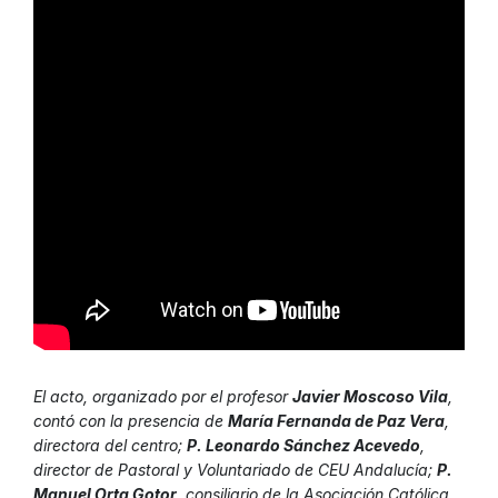
El acto, organizado por el profesor
Javier Moscoso Vila
,
contó con la presencia de
María Fernanda de Paz Vera
,
directora del centro;
P. Leonardo Sánchez Acevedo
,
director de Pastoral y Voluntariado de CEU Andalucía;
P.
Manuel Orta Gotor
, consiliario de la Asociación Católica