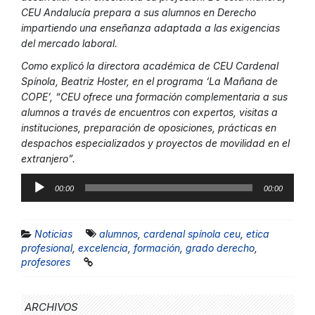
CEU Andalucía prepara a sus alumnos en Derecho
impartiendo una enseñanza adaptada a las exigencias
del mercado laboral.
Como explicó la directora académica de CEU Cardenal
Spínola, Beatriz Hoster, en el programa ‘La Mañana de
COPE’, “CEU ofrece una formación complementaria a sus
alumnos a través de encuentros con expertos, visitas a
instituciones, preparación de oposiciones, prácticas en
despachos especializados y proyectos de movilidad en el
extranjero”.
Reproductor
00:00
00:00
de
audio
Noticias
alumnos
,
cardenal spínola ceu
,
etica
profesional
,
excelencia
,
formación
,
grado derecho
,
profesores
ARCHIVOS