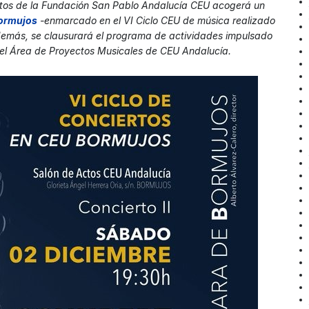
actos de la Fundación San Pablo Andalucía CEU acogerá un
Bormujos
-enmarcado en el VI Ciclo CEU de música realizado
demás, se clausurará el programa de actividades impulsado
el
Área de Proyectos Musicales de CEU Andalucía.