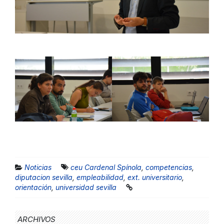
Noticias
ceu Cardenal Spínola
,
competencias
,
diputacion sevilla
,
empleabilidad
,
ext. universitario
,
orientación
,
universidad sevilla
ARCHIVOS