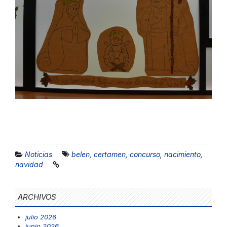
Noticias
belen
,
certamen
,
concurso
,
nacimiento
,
navidad
ARCHIVOS
julio 2026
junio 2026