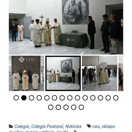
Colegio
,
Colegio Pastoral
,
Noticias
ceu
,
obispo