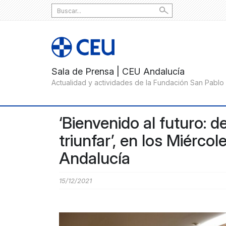
Search
for:
‘Bienvenido al futuro: d
triunfar’, en los Miérco
Andalucía
15/12/2021