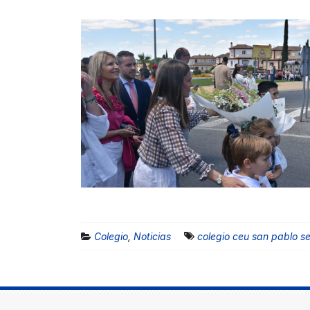
Colegio
,
Noticias
colegio ceu san pablo se