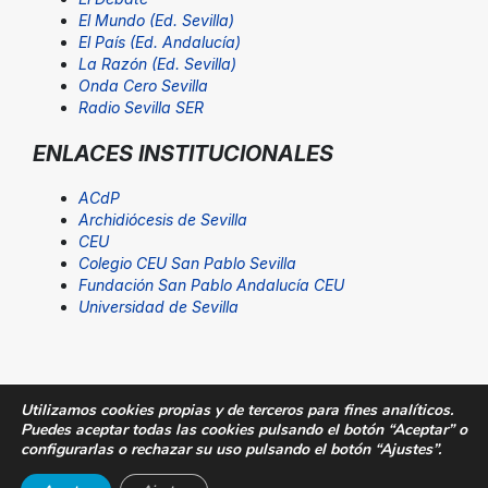
El Mundo (Ed. Sevilla)
El País (Ed. Andalucía)
La Razón (Ed. Sevilla)
Onda Cero Sevilla
Radio Sevilla SER
ENLACES INSTITUCIONALES
ACdP
Archidiócesis de Sevilla
CEU
Colegio CEU San Pablo Sevilla
Fundación San Pablo Andalucía CEU
Universidad de Sevilla
Utilizamos cookies propias y de terceros para fines analíticos.
Puedes aceptar todas las cookies pulsando el botón “Aceptar” o
© Fundación San Pablo Andalucía CEU. Todos los
configurarlas o rechazar su uso pulsando el botón “Ajustes”.
derechos reservados |
Aviso Legal
|