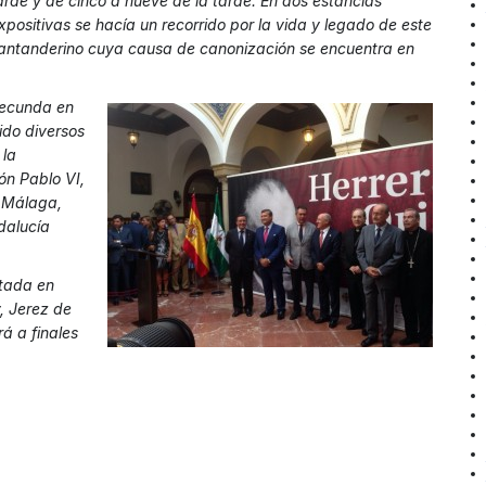
arde y de cinco a nueve de la tarde. En dos estancias
xpositivas se hacía un recorrido por la vida y legado de este
antanderino cuya causa de canonización se encuentra en
fecunda en
nido diversos
 la
ón Pablo VI,
e Málaga,
dalucía
itada en
, Jerez de
á a finales