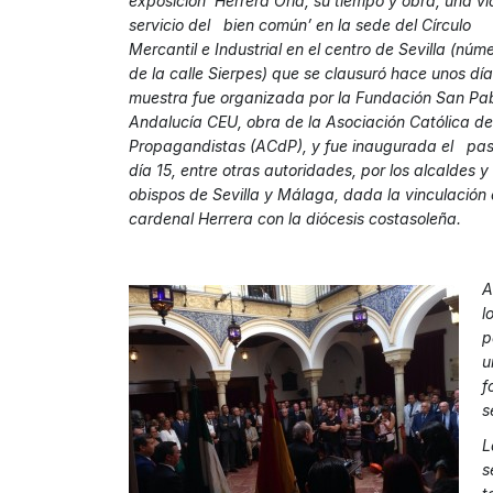
exposición ‘Herrera Oria, su tiempo y obra, una vi
servicio del bien común’ en la sede del Círculo
Mercantil e Industrial en el centro de Sevilla (núm
de la calle Sierpes) que se clausuró hace unos día
muestra fue organizada por la Fundación San Pa
Andalucía CEU, obra de la Asociación Católica de
Propagandistas (ACdP), y fue inaugurada el pa
día 15, entre otras autoridades, por los alcaldes y
obispos de Sevilla y Málaga, dada la vinculación 
cardenal Herrera con la diócesis costasoleña.
A
l
p
u
f
s
L
s