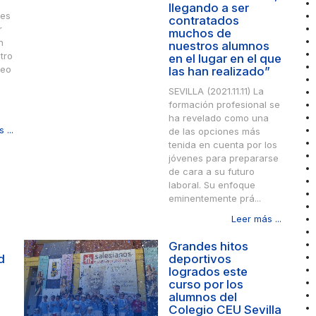
llegando a ser
les
contratados
r
muchos de
n
nuestros alumnos
tro
en el lugar en el que
leo
las han realizado”
SEVILLA (2021.11.11) La
formación profesional se
ha revelado como una
 ...
de las opciones más
tenida en cuenta por los
jóvenes para prepararse
de cara a su futuro
laboral. Su enfoque
eminentemente prá...
Leer más ...
Grandes hitos
d
deportivos
logrados este
curso por los
alumnos del
Colegio CEU Sevilla