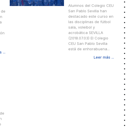
Alumnos del Colegio CEU
San Pablo Sevilla han
 de
destacado este curso en
en
las disciplinas de fútbol
a
sala, voleibol y
acrobática SEVILLA
ión
(2018.07.03) El Colegio
CEU San Pablo Sevilla
está de enhorabuena...
 ...
Leer más ...
 de
n
o