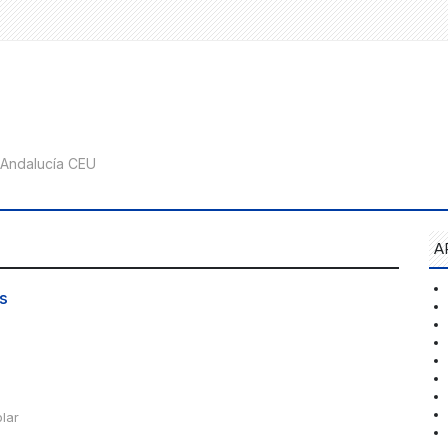
A
s
lar