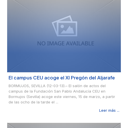
El campus CEU acoge el XI Pregón del Aljarafe
BORMUJOS, SEVILLA (12-03-13).– El salón de actos del
campus de la Fundación San Pablo Andalucía CEU en
Bormujos (Sevilla) acoge este viernes, 15 de marzo, a partir
de las ocho de la tarde el ...
Leer más ...