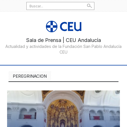
Search
for:
PEREGRINACION